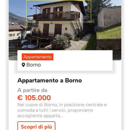
Appartamento
Borno
Appartamento a Borno
A partire da
€ 105.000
Nel cuore di Borno, in posizione centrale e
comoda a tutti i servizi, proponiamo
accogliente apparta...
Scopri di più