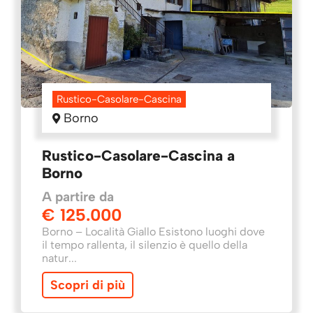
Rustico-Casolare-Cascina
Borno
Rustico-Casolare-Cascina a
Borno
A partire da
€ 125.000
Borno – Località Giallo Esistono luoghi dove
il tempo rallenta, il silenzio è quello della
natur...
Scopri di più