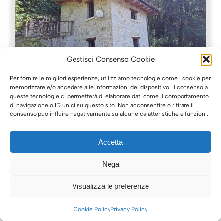
Gestisci Consenso Cookie
Per fornire le migliori esperienze, utilizziamo tecnologie come i cookie per
memorizzare e/o accedere alle informazioni del dispositivo. Il consenso a
Locale commerciale Negozio
queste tecnologie ci permetterà di elaborare dati come il comportamento
di navigazione o ID unici su questo sito. Non acconsentire o ritirare il
Capo di Ponte
consenso può influire negativamente su alcune caratteristiche e funzioni.
Locale commerciale Negozio a
Accetta
Capo di Ponte
A partire da
Nega
€ 162.000
Visualizza le preferenze
Porta del Parco UNESCO — Immobile
ristrutturato con terreno, 2 ingressi
indipendenti All'ingresso ...
Cookie Policy
Privacy Policy