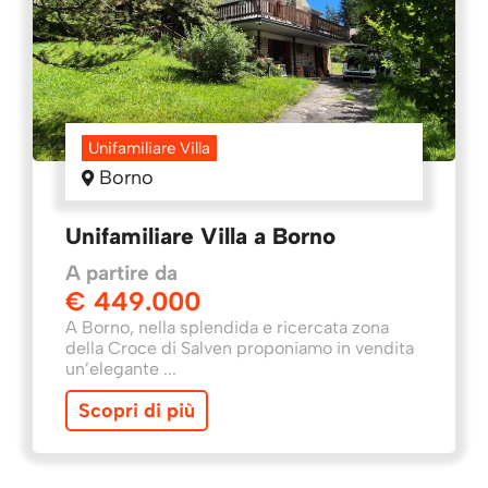
Unifamiliare Villa
Borno
Unifamiliare Villa a Borno
A partire da
€ 449.000
A Borno, nella splendida e ricercata zona
della Croce di Salven proponiamo in vendita
un’elegante ...
Scopri di più