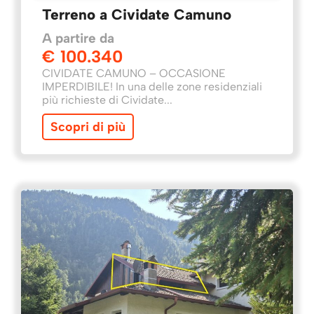
Terreno a Cividate Camuno
A partire da
€ 100.340
CIVIDATE CAMUNO – OCCASIONE
IMPERDIBILE! In una delle zone residenziali
più richieste di Cividate...
Scopri di più