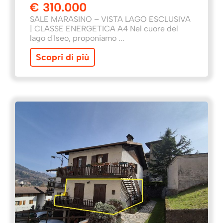
€ 310.000
SALE MARASINO – VISTA LAGO ESCLUSIVA
| CLASSE ENERGETICA A4 Nel cuore del
lago d'Iseo, proponiamo ...
Scopri di più