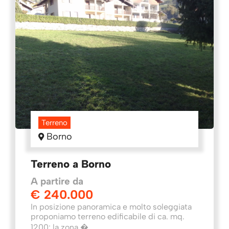
Terreno
Borno
Terreno a Borno
A partire da
€ 240.000
In posizione panoramica e molto soleggiata
proponiamo terreno edificabile di ca. mq.
1200: la zona �...