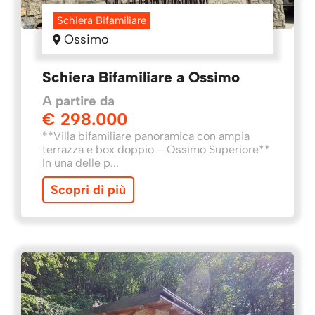
Schiera Bifamiliare
Ossimo
Schiera Bifamiliare a Ossimo
A partire da
€ 298.000
**Villa bifamiliare panoramica con ampia
terrazza e box doppio – Ossimo Superiore**
In una delle p...
Scopri di più