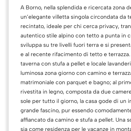
scoperto
A Borno, nella splendida e ricercata zona 
esclusivo
827
un’elegante villetta singola circondata da
2
m
recintato, ideale per chi cerca privacy, tranq
autentico stile alpino con tetto a punta in
sviluppa su tre livelli fuori terra e si pres
e al recente rifacimento di tetto e terrazza
taverna con stufa a pellet e locale lavanderi
luminosa zona giorno con camino e terrazza
matrimoniale con parquet e bagno; al prim
rivestita in legno, composta da due camere
sole per tutto il giorno, la casa gode di u
grande fascino, pur essendo comodamente
affiancato da camino e stufa a pellet. Una 
sia come residenza per le vacanze in mont