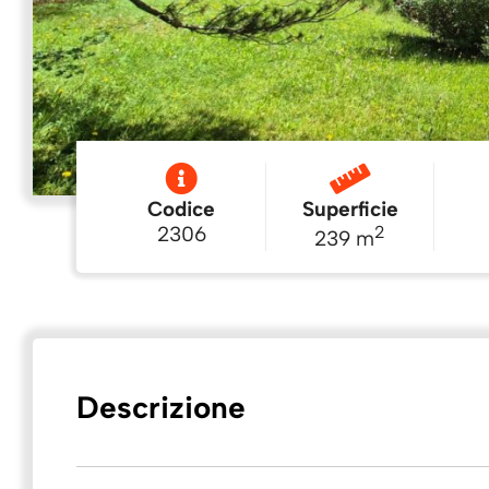
Codice
Superficie
2306
2
239 m
Superficie
commerciale
196
2
Descrizione
m
Superficie