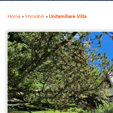
Home
»
Immobili
»
Unifamiliare Villa