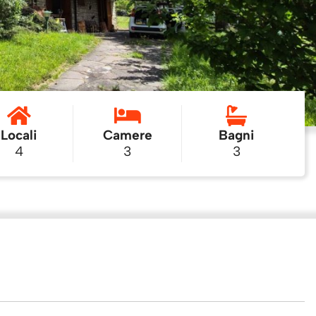
Locali
Camere
Bagni
4
3
3